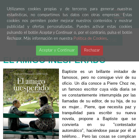
Utilizamos cookies propias y de terceros para generar nuestras
estadísticas, no compartimos tus datos con otras empresas. Estas
cookies nos permiten poder mejorar nuestros contenidos y mostrar
publicidad y ofertas personalizadas. Puedes activar estas cookies
pulsando el botón
Aceptar y Continuar
o, por el contrario, pulsa el botón
Rechazar
. Más información en nuestra
Política de Cookies
.
CARTELERA
PRÓXIMAMENTE
VOSE
Aceptar y Continuar
Rechazar
EL AMIGO INESPERADO
Baptiste es un brillante imitador de
famosos, pero no consigue vivir de su
oficio. Un día conoce a Pierre Choz ne,
un famoso escritor cuya vida diaria se
ve constantemente interrumpida por las
llamadas de su editor, de su hija, de su
ex mujer... Pierre, que necesita paz y
tranquilidad para escribir su nueva
novela, propone a Baptiste que se
convierta en su "contestador
automático", haciéndose pasar por él al
teléfono... Pero las cosas se complican