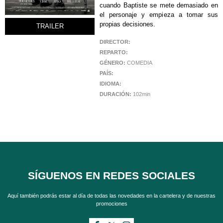
cuando Baptiste se mete demasiado en
el personaje y empieza a tomar sus
propias decisiones.
TRAILER
DIRECTOR:
REPARTO:
GÉNERO:
COMEDIA
PAÍS:
IDIOMA:
DURACIÓN:
102min
SÍGUENOS EN REDES SOCIALES
Aquí también podrás estar al día de todas las novedades en la cartelera y de nuestras
promociones