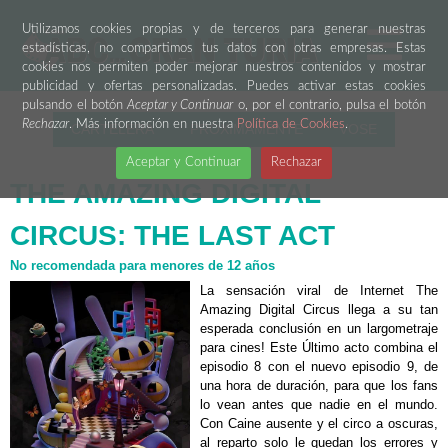
Utilizamos cookies propias y de terceros para generar nuestras
estadísticas, no compartimos tus datos con otras empresas. Estas
cookies nos permiten poder mejorar nuestros contenidos y mostrar
publicidad y ofertas personalizadas. Puedes activar estas cookies
pulsando el botón
Aceptar y Continuar
o, por el contrario, pulsa el botón
Rechazar
. Más información en nuestra
Política de Cookies
.
CARTELERA
PRÓXIMAMENTE
VOSE
Aceptar y Continuar
Rechazar
THE AMAZING DIGITAL
CIRCUS: THE LAST ACT
No recomendada para menores de 12 años
La sensación viral de Internet The
Amazing Digital Circus llega a su tan
esperada conclusión en un largometraje
para cines! Este Último acto combina el
episodio 8 con el nuevo episodio 9, de
una hora de duración, para que los fans
lo vean antes que nadie en el mundo.
Con Caine ausente y el circo a oscuras,
al reparto solo le quedan los errores y